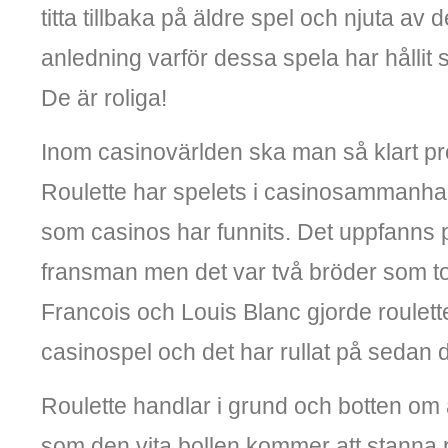
titta tillbaka på äldre spel och njuta av 
anledning varför dessa spela har hållit s
De är roliga!
Inom casinovärlden ska man så klart pro
Roulette har spelets i casinosammanha
som casinos har funnits. Det uppfanns 
fransman men det var två bröder som tog 
Francois och Louis Blanc gjorde roulettehj
casinospel och det har rullat på sedan 
Roulette handlar i grund och botten om at
som den vita bollen kommer att stanna p